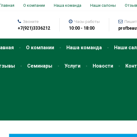
Главная
О компании
Наша команда
Наши салоны
Отзы
Звоните
Часы работы
Пишит
+7(921)3336212
10:00 - 18:00
profbea
лавная
О компании
Наша команда
Наши са
тзывы
Семинары
Услуги
Новости
Кон