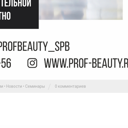
/
ии
•
Новости
•
Семинары
0 комментариев