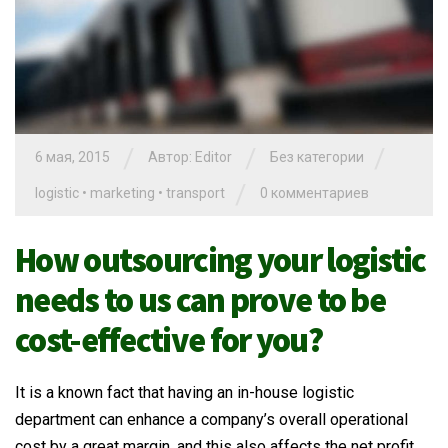
/
/
/
6 мая, 2015
Автор: Editor
Без категории
/
logistic
•
marketing
•
transport
0 комментариев
How outsourcing your logistic
needs to us can prove to be
cost-effective for you?
It is a known fact that having an in-house logistic
department can enhance a company’s overall operational
cost by a great margin, and this also affects the net profit