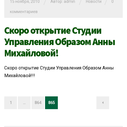
/
/
/
15 ноября, 2010
Автор: admin
Новости
0
комментариев
Скоро открытие Студии
Управления Образом Анны
Михайловой!
Скоро открытие Студии Управления Образом Анны
Михайловой!!!
Навигация
1
…
864
865
по
записям